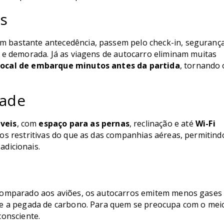
as
 bastante antecedência, passem pelo check-in, seguranç
 e demorada. Já as viagens de autocarro eliminam muitas
local de embarque minutos antes da partida
, tornando 
dade
veis
, com
espaço para as pernas
, reclinação e até
Wi-Fi
nos restritivas do que as das companhias aéreas, permitind
adicionais.
Comparado aos aviões, os autocarros emitem menos gases
te a pegada de carbono. Para quem se preocupa com o mei
consciente.